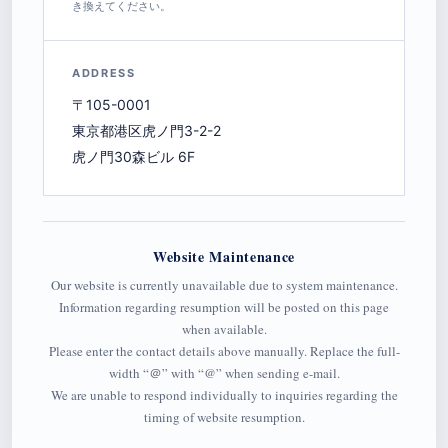
き換えてください。
ADDRESS
〒105-0001
東京都港区虎ノ門3-2-2
虎ノ門30森ビル 6F
Website Maintenance
Our website is currently unavailable due to system maintenance.
Information regarding resumption will be posted on this page
when available.
Please enter the contact details above manually. Replace the full-
width “＠” with “@” when sending e-mail.
We are unable to respond individually to inquiries regarding the
timing of website resumption.