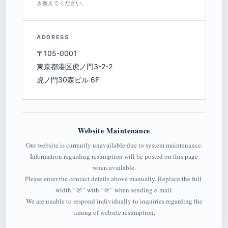
き換えてください。
ADDRESS
〒105-0001
東京都港区虎ノ門3-2-2
虎ノ門30森ビル 6F
Website Maintenance
Our website is currently unavailable due to system maintenance.
Information regarding resumption will be posted on this page
when available.
Please enter the contact details above manually. Replace the full-
width “＠” with “@” when sending e-mail.
We are unable to respond individually to inquiries regarding the
timing of website resumption.