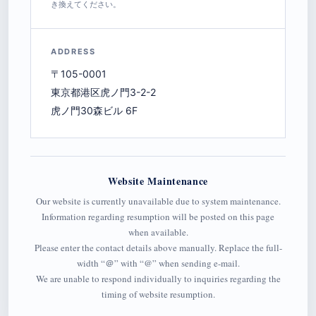
き換えてください。
ADDRESS
〒105-0001
東京都港区虎ノ門3-2-2
虎ノ門30森ビル 6F
Website Maintenance
Our website is currently unavailable due to system maintenance.
Information regarding resumption will be posted on this page
when available.
Please enter the contact details above manually. Replace the full-
width “＠” with “@” when sending e-mail.
We are unable to respond individually to inquiries regarding the
timing of website resumption.