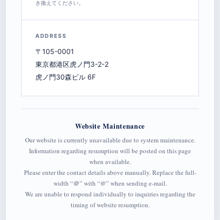
き換えてください。
ADDRESS
〒105-0001
東京都港区虎ノ門3-2-2
虎ノ門30森ビル 6F
Website Maintenance
Our website is currently unavailable due to system maintenance.
Information regarding resumption will be posted on this page
when available.
Please enter the contact details above manually. Replace the full-
width “＠” with “@” when sending e-mail.
We are unable to respond individually to inquiries regarding the
timing of website resumption.