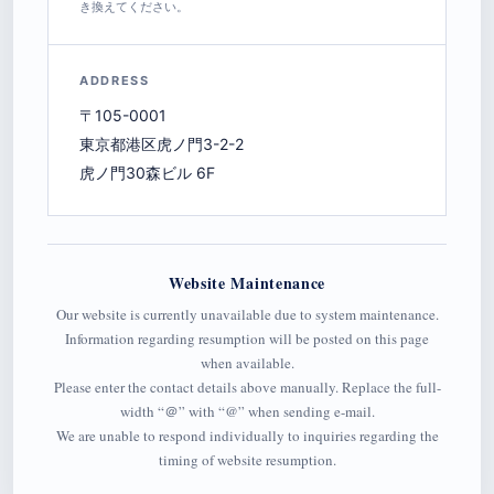
き換えてください。
ADDRESS
〒105-0001
東京都港区虎ノ門3-2-2
虎ノ門30森ビル 6F
Website Maintenance
Our website is currently unavailable due to system maintenance.
Information regarding resumption will be posted on this page
when available.
Please enter the contact details above manually. Replace the full-
width “＠” with “@” when sending e-mail.
We are unable to respond individually to inquiries regarding the
timing of website resumption.