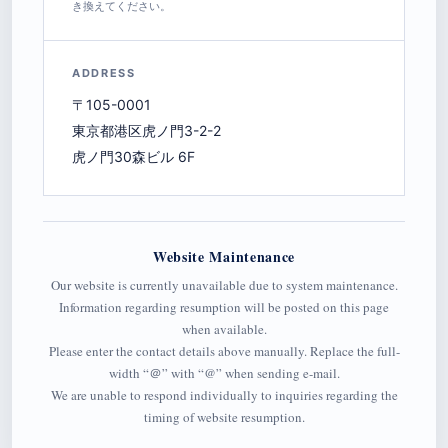
き換えてください。
ADDRESS
〒105-0001
東京都港区虎ノ門3-2-2
虎ノ門30森ビル 6F
Website Maintenance
Our website is currently unavailable due to system maintenance.
Information regarding resumption will be posted on this page
when available.
Please enter the contact details above manually. Replace the full-
width “＠” with “@” when sending e-mail.
We are unable to respond individually to inquiries regarding the
timing of website resumption.