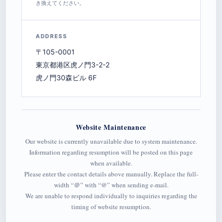
き換えてください。
ADDRESS
〒105-0001
東京都港区虎ノ門3-2-2
虎ノ門30森ビル 6F
Website Maintenance
Our website is currently unavailable due to system maintenance.
Information regarding resumption will be posted on this page
when available.
Please enter the contact details above manually. Replace the full-
width “＠” with “@” when sending e-mail.
We are unable to respond individually to inquiries regarding the
timing of website resumption.