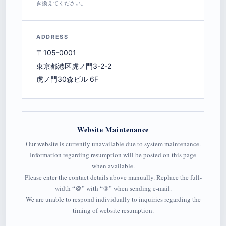
き換えてください。
ADDRESS
〒105-0001
東京都港区虎ノ門3-2-2
虎ノ門30森ビル 6F
Website Maintenance
Our website is currently unavailable due to system maintenance.
Information regarding resumption will be posted on this page
when available.
Please enter the contact details above manually. Replace the full-
width “＠” with “@” when sending e-mail.
We are unable to respond individually to inquiries regarding the
timing of website resumption.