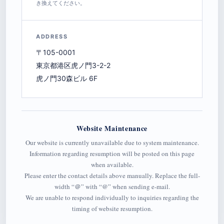
き換えてください。
ADDRESS
〒105-0001
東京都港区虎ノ門3-2-2
虎ノ門30森ビル 6F
Website Maintenance
Our website is currently unavailable due to system maintenance.
Information regarding resumption will be posted on this page
when available.
Please enter the contact details above manually. Replace the full-
width “＠” with “@” when sending e-mail.
We are unable to respond individually to inquiries regarding the
timing of website resumption.