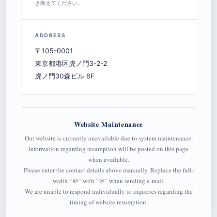
き換えてください。
ADDRESS
〒105-0001
東京都港区虎ノ門3-2-2
虎ノ門30森ビル 6F
Website Maintenance
Our website is currently unavailable due to system maintenance.
Information regarding resumption will be posted on this page
when available.
Please enter the contact details above manually. Replace the full-
width “＠” with “@” when sending e-mail.
We are unable to respond individually to inquiries regarding the
timing of website resumption.